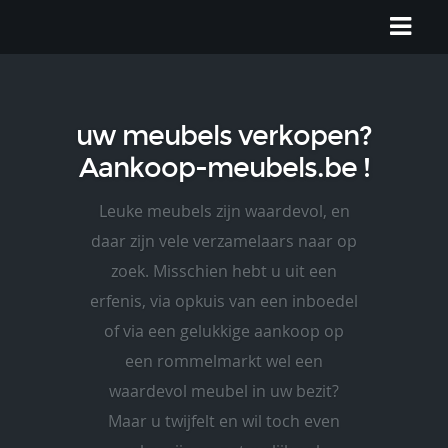
uw meubels verkopen?
Aankoop-meubels.be !
Leuke meubels zijn waardevol, en
daar zijn vele verzamelaars naar op
zoek. Misschien hebt u uit een
erfenis, via opkuis van een inboedel
of via een gelukkige aankoop op
een rommelmarkt wel een
waardevol meubel in uw bezit?
Maar u twijfelt en wil toch even