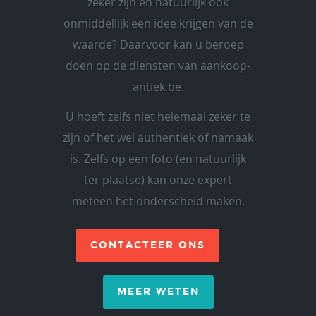
zeker zijn en natuurlijk ook
onmiddellijk een idee krijgen van de
waarde? Daarvoor kan u beroep
doen op de diensten van aankoop-
antiek.be.
U hoeft zelfs niet helemaal zeker te
zijn of het wel authentiek of namaak
is. Zelfs op een foto (en natuurlijk
ter plaatse) kan onze expert
meteen het onderscheid maken.
CONTACTEER ONS
MEER WETEN