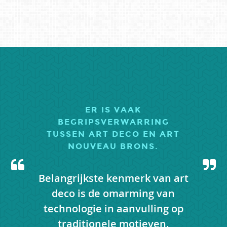
ER IS VAAK
BEGRIPSVERWARRING
TUSSEN ART DECO EN ART
NOUVEAU BRONS.
erkopen
Belangrijkste kenmerk van art
Dit is 
urlijk,
deco is de omarming van
met de
 om te
technologie in aanvulling op
traditionele motieven.